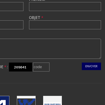
OBJET
*
DE
*
:
ENVOYER