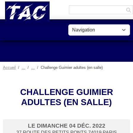
Panneau de gestion des cookies
Accueil
Challenge Guimier adultes (en salle)
CHALLENGE GUIMIER
ADULTES (EN SALLE)
LE
DIMANCHE
04
DÉC.
2022
37 ROUTE DES PETITS PONTS
74019
PARIS