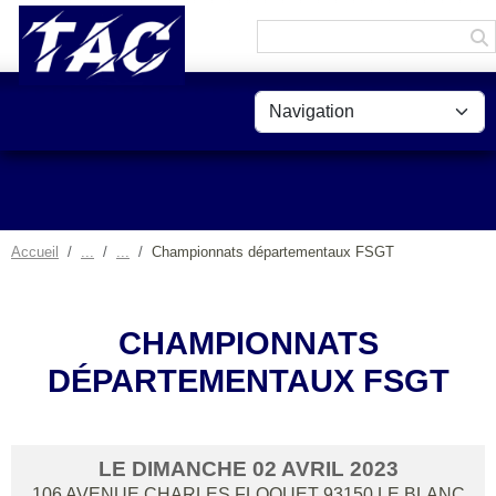
Panneau de gestion des cookies
Accueil
Championnats départementaux FSGT
CHAMPIONNATS
DÉPARTEMENTAUX FSGT
LE
DIMANCHE
02
AVRIL
2023
106 AVENUE CHARLES FLOQUET
93150
LE BLANC