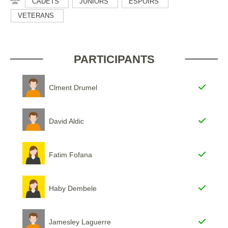
CADETS
JUNIORS
ESPOIRS
VETERANS
PARTICIPANTS
Clment Drumel
David Aldic
Fatim Fofana
Haby Dembele
Jamesley Laguerre