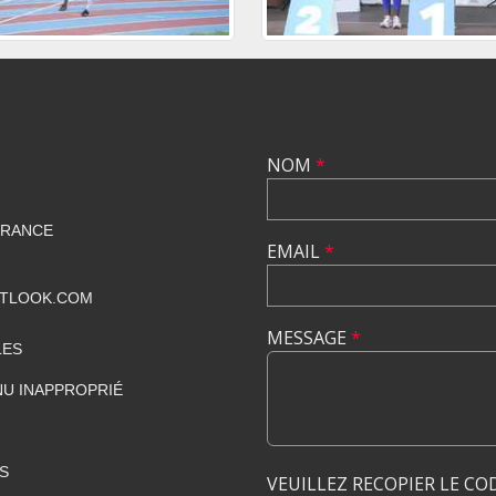
NOM
*
FRANCE
EMAIL
*
UTLOOK.COM
MESSAGE
*
LES
U INAPPROPRIÉ
S
VEUILLEZ RECOPIER LE CO