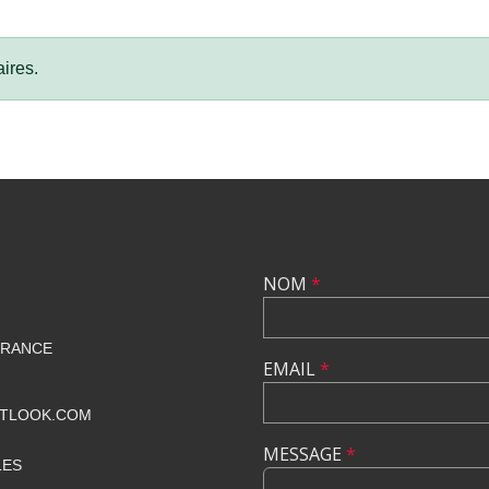
ires.
NOM
*
FRANCE
EMAIL
*
UTLOOK.COM
MESSAGE
*
LES